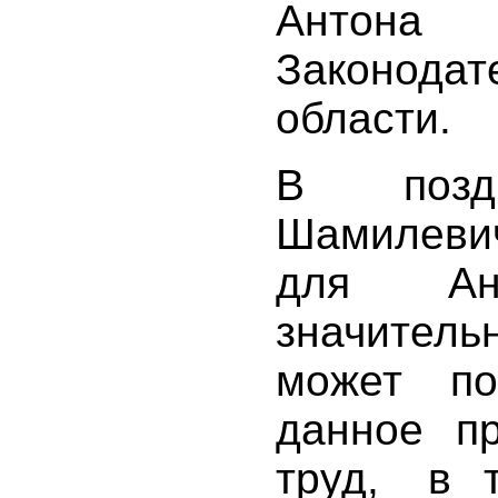
Антона 
Законод
области.
В поздр
Шамилеви
для Ант
значител
может по
данное пр
труд, в