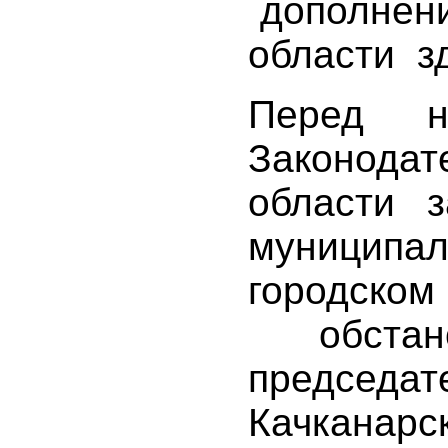
дополнен
области з
Перед н
Законод
области 
муницип
городс
обстан
председ
Качканар