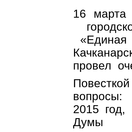
16 марта
городс
«Единая 
Качканар
провел оч
Повестк
вопросы:
2015 го
Думы К